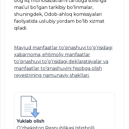
bog‘liq munosabatlarni tartibga solishga
mas’ul bo‘lgan tarkibiy bo‘linmalar,
shuningdek, Odob-ahloq komissiyalari
faoliyatida uslubiy yordam bo‘lib xizmat
qiladi.
Mavjud manfaatlar to‘qnashuvi to‘g‘risidagi
xabarnoma, ehtimoliy manfaatlar
to‘qnashuvi to‘g‘risidagi deklaratsiyalar va
manfaatlar to‘qnashuvini hisobga olish
reyestrining namunaviy shakllari.
Yuklab olish
O‘zbekiston Respublikasi Istiqbolli