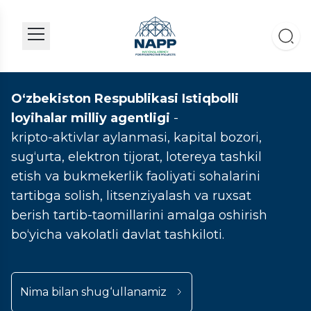
O‘zbekiston Respublikasi Istiqbolli
loyihalar milliy agentligi
-
kripto-aktivlar aylanmasi, kapital bozori,
sug‘urta, elektron tijorat, lotereya tashkil
etish va bukmekerlik faoliyati sohalarini
tartibga solish, litsenziyalash va ruxsat
berish tartib-taomillarini amalga oshirish
bo‘yicha vakolatli davlat tashkiloti.
Nima bilan shug‘ullanamiz