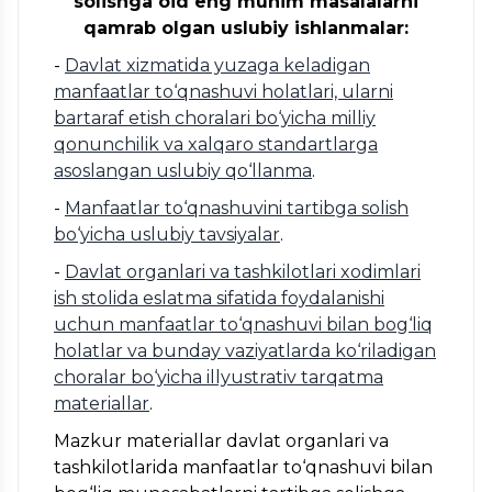
solishga oid eng muhim masalalarni
qamrab olgan uslubiy ishlanmalar:
-
Davlat xizmatida yuzaga keladigan
manfaatlar to‘qnashuvi holatlari, ularni
bartaraf etish choralari bo‘yicha milliy
qonunchilik va xalqaro standartlarga
asoslangan uslubiy qo‘llanma
.
-
Manfaatlar to‘qnashuvini tartibga solish
bo‘yicha uslubiy tavsiyalar
.
-
Davlat organlari va tashkilotlari xodimlari
ish stolida eslatma sifatida foydalanishi
uchun manfaatlar to‘qnashuvi bilan bog‘liq
holatlar va bunday vaziyatlarda ko‘riladigan
choralar bo‘yicha illyustrativ tarqatma
materiallar
.
Mazkur materiallar davlat organlari va
tashkilotlarida manfaatlar to‘qnashuvi bilan