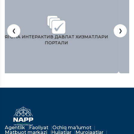
❮
❯
O’ZBEKISTON RESPUBLIKASI OLIY MAJLISI
QONUNCHILIK PALATASI
Agentlik
Faoliyat
Ochiq ma’lumot
Matbuot markazi
Hujjatlar
Murojaatlar