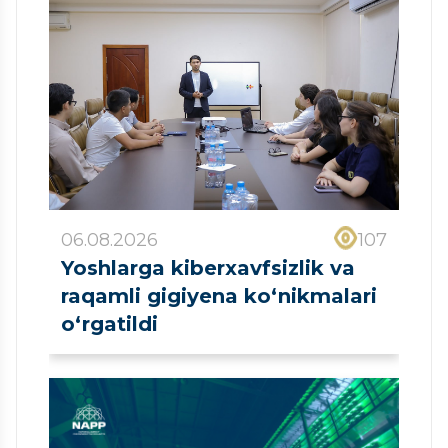
06.08.2026
107
Yoshlarga kiberxavfsizlik va
raqamli gigiyena ko‘nikmalari
o‘rgatildi