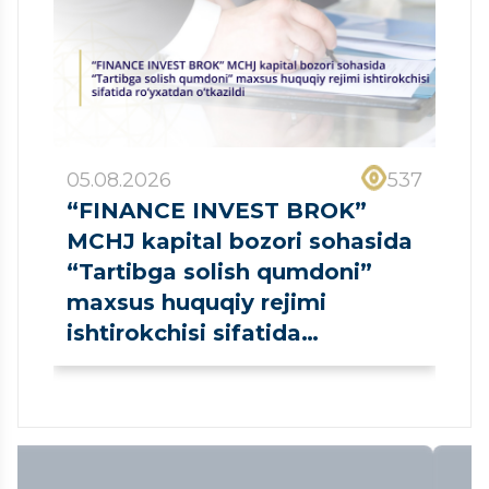
05.08.2026
537
“FINANCE INVEST BROK”
MCHJ kapital bozori sohasida
“Tartibga solish qumdoni”
maxsus huquqiy rejimi
ishtirokchisi sifatida
ro‘yxatdan o‘tkazildi