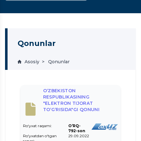
Qonunlar
Asosiy
Qonunlar
O‘ZBEKISTON
RESPUBLIKASINING
"ELEKTRON TIJORAT
TO‘G‘RISIDA"GI QONUNI
Ro‘yxat raqami:
O‘RQ-
792-son
Ro'yxatdan o'tgan
29.09.2022
sanasi: