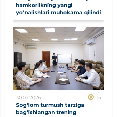
hamkorlikning yangi
yo‘nalishlari muhokama qilindi
30.07.2026
215
Sog‘lom turmush tarziga
bag‘ishlangan trening