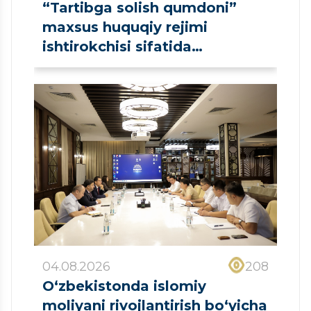
“Tartibga solish qumdoni”
maxsus huquqiy rejimi
ishtirokchisi sifatida
ro‘yxatdan o‘tkazildi
04.08.2026
208
O‘zbekistonda islomiy
moliyani rivojlantirish bo‘yicha