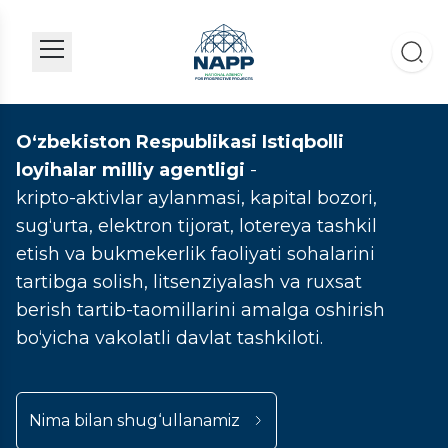
O‘zbekiston Respublikasi Istiqbolli
loyihalar milliy agentligi
-
kripto-aktivlar aylanmasi, kapital bozori,
sug‘urta, elektron tijorat, lotereya tashkil
etish va bukmekerlik faoliyati sohalarini
tartibga solish, litsenziyalash va ruxsat
berish tartib-taomillarini amalga oshirish
bo‘yicha vakolatli davlat tashkiloti.
Nima bilan shug‘ullanamiz