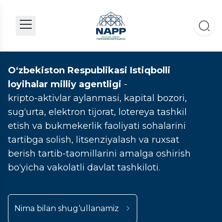
O‘zbekiston Respublikasi Istiqbolli
loyihalar milliy agentligi
-
kripto-aktivlar aylanmasi, kapital bozori,
sug‘urta, elektron tijorat, lotereya tashkil
etish va bukmekerlik faoliyati sohalarini
tartibga solish, litsenziyalash va ruxsat
berish tartib-taomillarini amalga oshirish
bo‘yicha vakolatli davlat tashkiloti.
Nima bilan shug‘ullanamiz