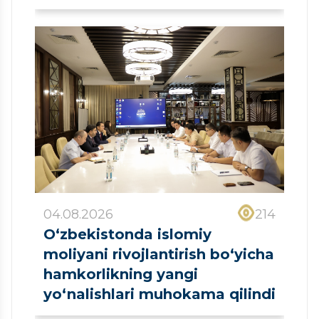
ro‘yxatdan o‘tkazildi
04.08.2026
214
O‘zbekistonda islomiy
moliyani rivojlantirish bo‘yicha
hamkorlikning yangi
yo‘nalishlari muhokama qilindi