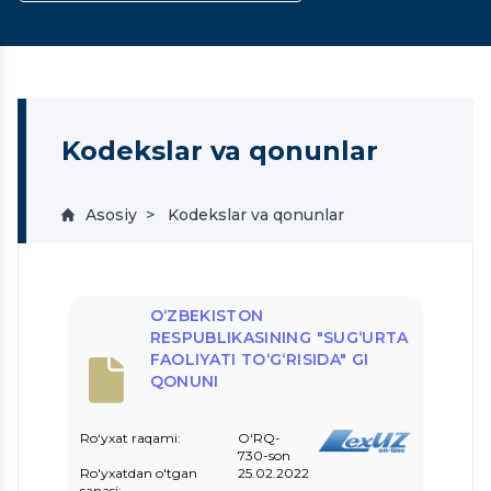
Kodekslar va qonunlar
Asosiy
Kodekslar va qonunlar
O‘ZBEKISTON
RESPUBLIKASINING "SUG‘URTA
FAOLIYATI TO‘G‘RISIDA" GI
QONUNI
Ro‘yxat raqami:
O‘RQ-
730-son
Ro'yxatdan o'tgan
25.02.2022
sanasi: