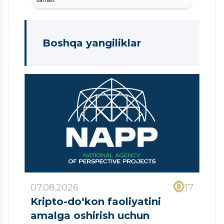
Boshqa yangiliklar
07.08.2026
17
Kripto-do‘kon faoliyatini
amalga oshirish uchun