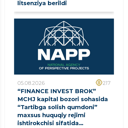
litsenziya berildi
05.08.2026
217
“FINANCE INVEST BROK”
MCHJ kapital bozori sohasida
“Tartibga solish qumdoni”
maxsus huquqiy rejimi
ishtirokchisi sifatida