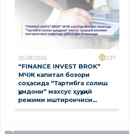
05.08.2026
237
“FINANCE INVEST BROK”
МЧЖ капитал бозори
соҳасида “Тартибга солиш
қумдони” махсус ҳуқуқий
режими иштирокчиси
сифатида рўйхатдан
ўтказилди