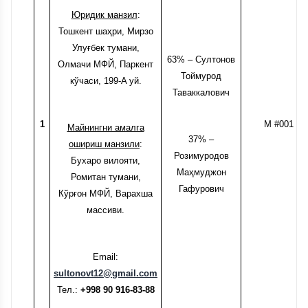
Юридик манзил
:
Тошкент шаҳри,
Мирзо
Улуғбек тумани,
63% – Султонов
Олмачи МФЙ,
Паркент
Тоймурод
кўчаси, 199-A уй.
Таваккалович
1
М #001
Майнингни амалга
37% –
ошириш манзили
:
Розимуродов
Бухаро вилояти,
Маҳмуджон
Ромитан тумани,
Гафурович
Кўрғон МФЙ,
Варахша
массиви.
Email:
sultonovt12@gmail.com
Тел.:
+998 90 916-83-88