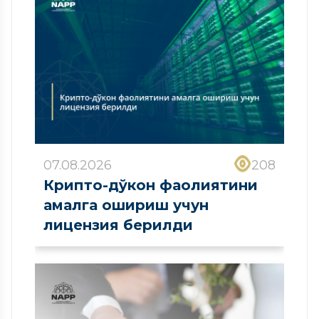
07.08.2026
208
Крипто-дўкон фаолиятини
амалга ошириш учун
лицензия берилди