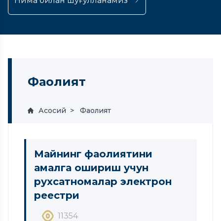
Нима билан шуғулланамиз
Фаолият
Асосий
Фаолият
Майнинг фаолиятини
амалга ошириш учун
рухсатномалар электрон
реестри
11354