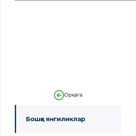
Орқага
Бошқа янгиликлар