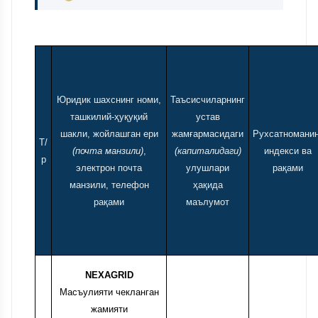
Юридик шахснинг номи,
Таъсисчиларнинг
ташкилий-ҳуқуқий
устав
шакли, жойлашган ери
жамғармасидаги
Рухсатноманин
Т/
(почта манзили)
,
(капиталидаги)
индекси ва
р
электрон почта
улушлари
рақами
манзили, телефон
ҳақида
рақами
маълумот
NEXAGRID
Масъулияти чекланган
жамияти