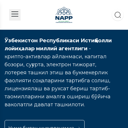
Ўзбекистон Республикаси Истиқболли
лойиҳалар миллий агентлиги
-
крипто-активлар айланмаси, капитал
бозори, суғурта, электрон тижорат,
лотерея ташкил этиш ва букмекерлик
фаолияти соҳаларини тартибга солиш,
лицензиялаш ва рухсат бериш тартиб-
таомилларини амалга ошириш бўйича
ваколатли давлат ташкилоти.