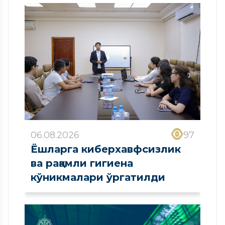
06.08.2026
97
Ёшларга киберхавфсизлик
ва рақамли гигиена
кўникмалари ўргатилди