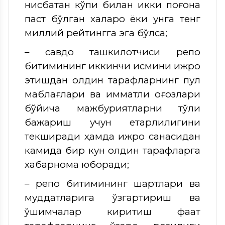
нисбатан кўпи билан икки поғона
паст бўлган халқаро ёки унга тенг
миллий рейтингга эга бўлса;
– савдо ташкилотчиси репо
битимининг иккинчи қисмини ижро
этишдан олдин тарафларнинг пул
маблағлари ва қимматли қоғозлари
бўйича мажбуриятларни тўлиқ
бажариш учун етарлилигини
текширади ҳамда ижро санасидан
камида бир кун олдин тарафларга
хабарнома юборади;
– репо битимининг шартлари ва
муддатларига ўзгартириш ва
қўшимчалар киритиш фақат