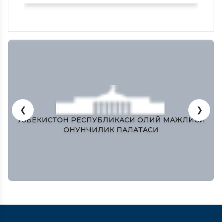
❮
❯
ЎЗБЕКИСТОН РЕСПУБЛИКAСИ ОЛИЙ МAЖЛИСИ
ҚОНУНЧИЛИК ПAЛAТAСИ