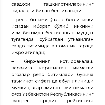
савдоси ташкилотчиларининг
қоидалари билан белгиланади;
– репо битими ўзаро боғлиқ икки
қисмдан иборат бўлиб, иккинчи
қисм битимда белгиланган муддат
тугаганда рўйхатдан ўтказилган
савдо тизимида автоматик тарзда
ижро этилади;
– биржанинг котировкалаш
варағига киритилган қимматли
қоғозлар репо битимлари бўйича
таъминот сифатида қабул қилиниши
мумкин, агар эмитент ёки қимматли
қоғоз Ўзбекистон Республикасининг
суверен кредит рейтингига