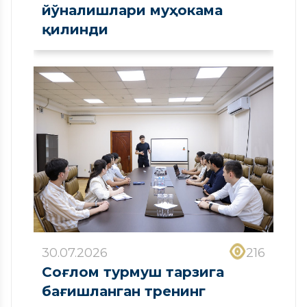
йўналишлари муҳокама
қилинди
30.07.2026
216
Соғлом турмуш тарзига
бағишланган тренинг