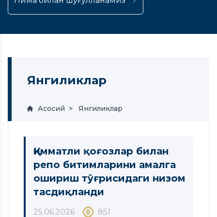
Нима билан шуғулланамиз
Янгиликлар
Асосий
Янгиликлар
Қимматли қоғозлар билан
репо битимларини амалга
ошириш тўғрисидаги низом
тасдиқланди
25.06.2026
851