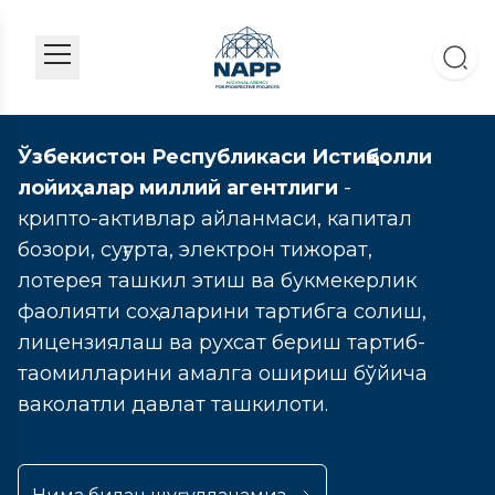
Ўзбекистон Республикаси Истиқболли
лойиҳалар миллий агентлиги
-
крипто-активлар айланмаси, капитал
бозори, суғурта, электрон тижорат,
лотерея ташкил этиш ва букмекерлик
фаолияти соҳаларини тартибга солиш,
лицензиялаш ва рухсат бериш тартиб-
таомилларини амалга ошириш бўйича
ваколатли давлат ташкилоти.