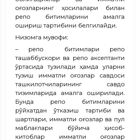
қоғозларнинг ҳосилалари билан
репо битимларини амалга
ошириш тартибини белгилайди.
Низомга мувофиқ:
– репо битимлари репо
ташаббускори ва репо аксептанти
ўртасида тузилади ҳамда уларни
тузиш қимматли қоғозлар савдоси
ташкилотчиларининг савдо
тизимларида амалга оширилади.
Бунда репо битимларини
рўйхатдан ўтказиш тартиби ва
шартлари, қимматли қоғозлар ва пул
маблағлари бўйича ҳисоб-
китоблар қимматли қоғозлар