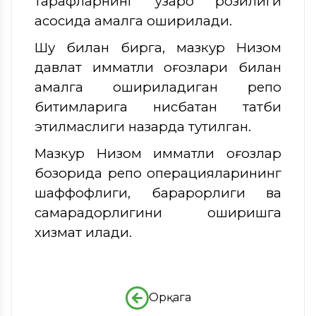
тарафларнинг ўзаро розилиги
асосида амалга оширилади.
Шу билан бирга, мазкур Низом
давлат қимматли қоғозлари билан
амалга ошириладиган репо
битимларига нисбатан татбиқ
этилмаслиги назарда тутилган.
Мазкур Низом қимматли қоғозлар
бозорида репо операцияларининг
шаффофлиги, барқарорлиги ва
самарадорлигини оширишга
хизмат қилади.
Орқага