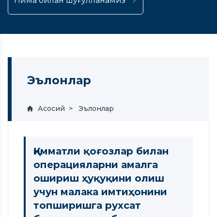
Нима билан шуғулланамиз
Эълонлар
Асосий
Эълонлар
Қимматли қоғозлар билан
операцияларни амалга
ошириш ҳуқуқини олиш
учун малака имтиҳонини
топширишга рухсат