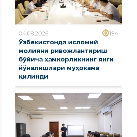
04.08.2026
194
Ўзбекистонда исломий
молияни ривожлантириш
бўйича ҳамкорликнинг янги
йўналишлари муҳокама
қилинди