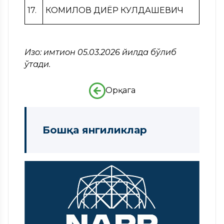
17.
КОМИЛОВ ДИЁР КУЛДАШЕВИЧ
Изоҳ: имтиҳон 05.03.2026 йилда бўлиб
ўтади.
Орқага
Бошқа янгиликлар