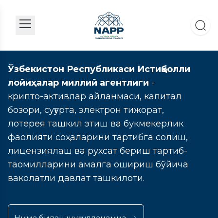
Ўзбекистон Республикаси Истиқболли
лойиҳалар миллий агентлиги
-
крипто-активлар айланмаси, капитал
бозори, суғурта, электрон тижорат,
лотерея ташкил этиш ва букмекерлик
фаолияти соҳаларини тартибга солиш,
лицензиялаш ва рухсат бериш тартиб-
таомилларини амалга ошириш бўйича
ваколатли давлат ташкилоти.