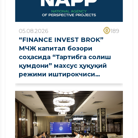
05.08.2026
189
“FINANCE INVEST BROK”
МЧЖ капитал бозори
соҳасида “Тартибга солиш
қумдони” махсус ҳуқуқий
режими иштирокчиси
сифатида рўйхатдан
ўтказилди