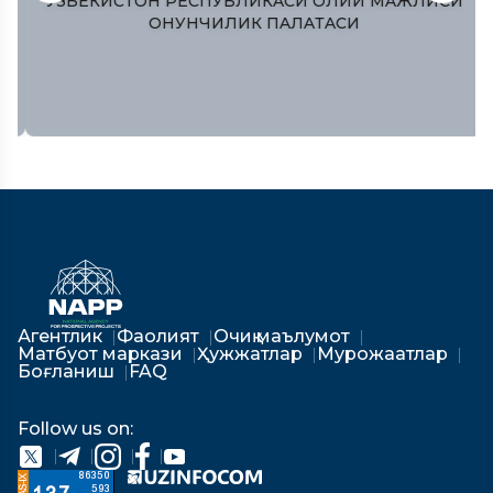
ЎЗБЕКИСТОН РЕСПУБЛИКAСИ ОЛИЙ МAЖЛИСИ
ҚОНУНЧИЛИК ПAЛAТAСИ
Агентлик
Фаолият
Очиқ маълумот
Матбуот маркази
Ҳужжатлар
Мурожаатлар
Боғланиш
FAQ
Follow us on: