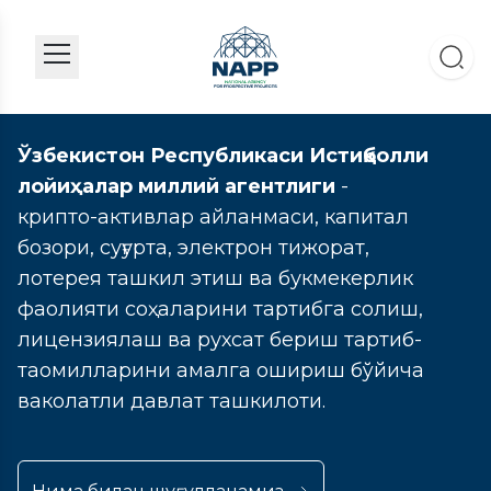
Ўзбекистон Республикаси Истиқболли
лойиҳалар миллий агентлиги
-
крипто-активлар айланмаси, капитал
бозори, суғурта, электрон тижорат,
лотерея ташкил этиш ва букмекерлик
фаолияти соҳаларини тартибга солиш,
лицензиялаш ва рухсат бериш тартиб-
таомилларини амалга ошириш бўйича
ваколатли давлат ташкилоти.