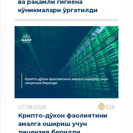
ва рақамли гигиена
кўникмалари ўргатилди
07.08.2026
326
Крипто-дўкон фаолиятини
амалга ошириш учун
лицензия берилди