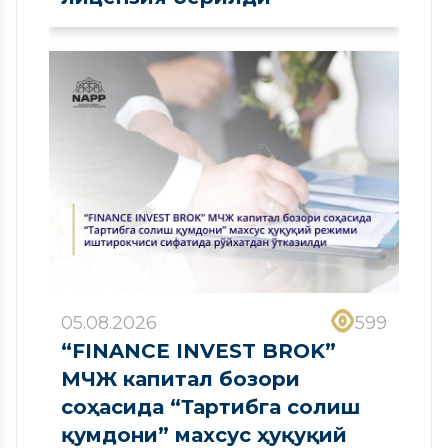
05.08.2026
599
“FINANCE INVEST BROK”
МЧЖ капитал бозори
соҳасида “Тартибга солиш
қумдони” махсус ҳуқуқий