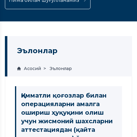
Нима билан шуғулланамиз
Эълонлар
Асосий
Эълонлар
Қимматли қоғозлар билан
операцияларни амалга
ошириш ҳуқуқини олиш
учун жисмоний шахсларни
аттестациядан (қайта