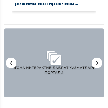
режими иштирокчиси
сифатида рўйхатдан
ўтказилди
❮
❯
АТЛАРИ
ЎЗБЕКИСТОН РЕСПУБЛИКAСИ ОЛИЙ МA
ҚОНУНЧИЛИК ПAЛAТAСИ