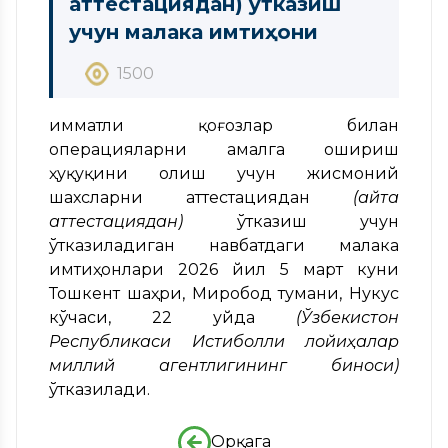
аттестациядан) ўтказиш
учун малака имтиҳони
1500
Қимматли қоғозлар билан
операцияларни амалга ошириш
ҳуқуқини олиш учун жисмоний
шахсларни аттестациядан
(қайта
аттестациядан)
ўтказиш учун
ўтказиладиган навбатдаги малака
имтиҳонлари 2026 йил 5 март куни
Тошкент шаҳри, Миробод тумани, Нукус
кўчаси, 22 уйда
(Ўзбекистон
Республикаси Истиқболли лойиҳалар
миллий агентлигининг биноси)
ўтказилади.
Орқага