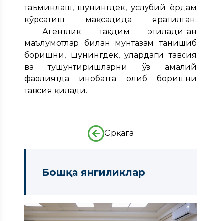
таъминлаш, шунингдек, услубий ёрдам
кўрсатиш мақсадида яратилган.
Агентлик тақдим этиладиган
маълумотлар билан мунтазам танишиб
боришни, шунингдек, улардаги тавсия
ва тушунтиришларни ўз амалий
фаолиятда инобатга олиб боришни
тавсия қилади.
Орқага
Бошқа янгиликлар