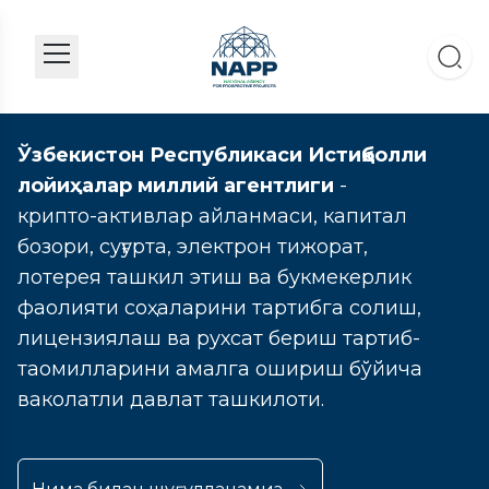
Ўзбекистон Республикаси Истиқболли
лойиҳалар миллий агентлиги
-
крипто-активлар айланмаси, капитал
бозори, суғурта, электрон тижорат,
лотерея ташкил этиш ва букмекерлик
фаолияти соҳаларини тартибга солиш,
лицензиялаш ва рухсат бериш тартиб-
таомилларини амалга ошириш бўйича
ваколатли давлат ташкилоти.