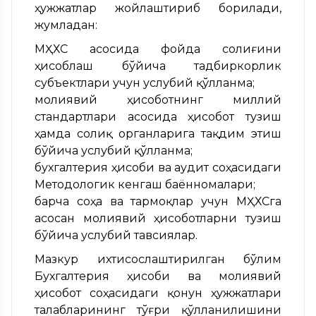
ҳужжатлар жойлаштириб борилади,
жумладан:
МҲХС асосида фойда солиғини
ҳисоблаш бўйича тадбиркорлик
субъектлари учун услубий қўлланма;
молиявий ҳисоботнинг миллий
стандартлари асосида ҳисобот тузиш
ҳамда солиқ органларига тақдим этиш
бўйича услубий қўлланма;
бухгалтерия ҳисоби ва аудит соҳасидаги
Методологик кенгаш баённомалари;
барча соҳа ва тармоқлар учун МҲХСга
асосан молиявий ҳисоботларни тузиш
бўйича услубий тавсиялар.
Мазкур ихтисослаштирилган бўлим
Бухгалтерия ҳисоби ва молиявий
ҳисобот соҳасидаги қонун ҳужжатлари
талабларининг тўғри қўлланилишини