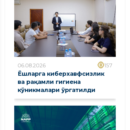
06.08.2026
157
Ёшларга киберхавфсизлик
ва рақамли гигиена
кўникмалари ўргатилди