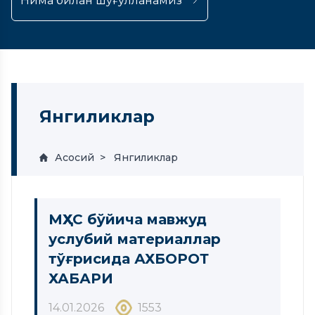
Нима билан шуғулланамиз
Янгиликлар
Асосий
Янгиликлар
МҲХС бўйича мавжуд
услубий материаллар
тўғрисида АХБОРОТ
ХАБАРИ
14.01.2026
1553