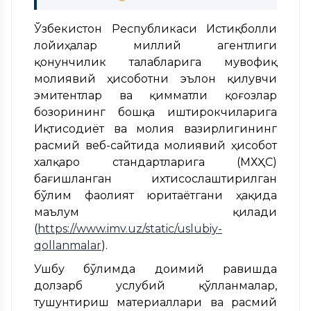
Ўзбекистон Республикаси Истиқболли
лойиҳалар миллий агентлиги
қонунчилик талабларига мувофиқ
молиявий ҳисоботни эълон қилувчи
эмитентлар ва қимматли қоғозлар
бозорининг бошқа иштирокчиларига
Иқтисодиёт ва молия вазирлигининг
расмий веб-сайтида молиявий ҳисобот
халқаро стандартларига (МХҲС)
бағишланган ихтисослаштирилган
бўлим фаолият юритаётгани ҳақида
маълум қилади
(
https://www.imv.uz/static/uslubiy-
qollanmalar
).
Ушбу бўлимда доимий равишда
долзарб услубий қўлланмалар,
тушунтириш материаллари ва расмий