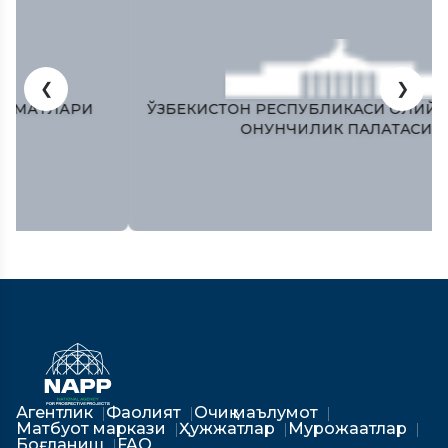
❮
❯
ЎЗБЕКИСТОН РЕСПУБЛИКAСИ ОЛИЙ МAЖЛИСИ
ҚОНУНЧИЛИК ПAЛAТAСИ
Агентлик
Фаолият
Очиқ маълумот
Матбуот маркази
Ҳужжатлар
Мурожаатлар
Боғланиш
FAQ