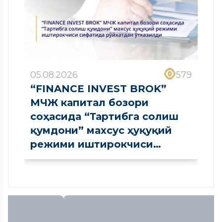
05.08.2026
579
“FINANCE INVEST BROK”
МЧЖ капитал бозори
соҳасида “Тартибга солиш
қумдони” махсус ҳуқуқий
режими иштирокчиси
сифатида рўйхатдан
ўтказилди