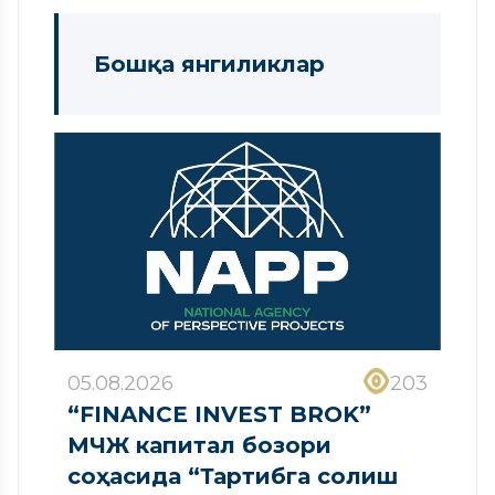
Бошқа янгиликлар
05.08.2026
203
“FINANCE INVEST BROK”
МЧЖ капитал бозори
соҳасида “Тартибга солиш