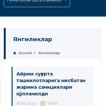
Нима билан шуғулланамиз
Янгиликлар
Асосий
Янгиликлар
Айрим суғурта
ташкилотларига нисбатан
жарима санкциялари
қўлланилди
16.08.2024
7688