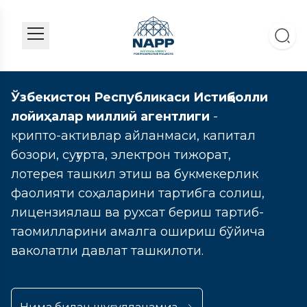
Ўзбекистон Республикаси Истиқболли
лойиҳалар миллий агентлиги
-
крипто-активлар айланмаси, капитал
бозори, суғурта, электрон тижорат,
лотерея ташкил этиш ва букмекерлик
фаолияти соҳаларини тартибга солиш,
лицензиялаш ва рухсат бериш тартиб-
таомилларини амалга ошириш бўйича
ваколатли давлат ташкилоти.