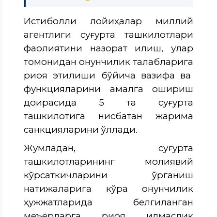
Истиқболли лойиҳалар миллий
агентлиги суғурта ташкилотлари
фаолиятини назорат қилиш, улар
томонидан қонунчилик талабларига
риоя этилиши бўйича вазифа ва
функцияларини амалга ошириш
доирасида 5 та суғурта
ташкилотига нисбатан жарима
санкцияларини қўллади.
Жумладан, суғурта
ташкилотларининг молиявий
кўрсаткичларини ўрганиш
натижаларига кўра қонунчилик
ҳужжатларида белгиланган
меъёрларга риоя қилмаслик