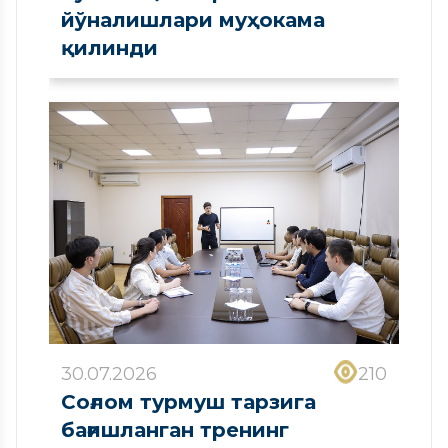
йўналишлари муҳокама
қилинди
30.07.2026
210
Соғлом турмуш тарзига
бағишланган тренинг