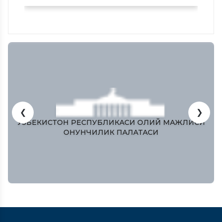
❮
❯
ЎЗБЕКИСТОН РЕСПУБЛИКAСИ ОЛИЙ МAЖЛИСИ
ҚОНУНЧИЛИК ПAЛAТAСИ