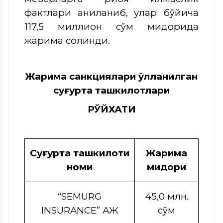
фактлари аниқланиб, улар бўйича
117,5 миллион сўм миқдорида
жарима солинди.
Жарима санкциялари қўлланилган
суғурта ташкилотлари
РЎЙХАТИ
Суғурта ташкилоти
Жарима
номи
миқдори
“SEMURG
45,0 млн.
INSURANCE” АЖ
сўм