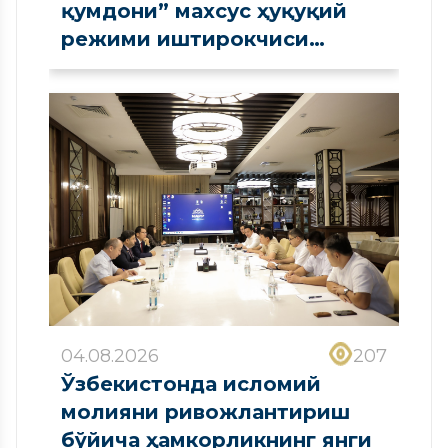
қумдони” махсус ҳуқуқий
режими иштирокчиси
сифатида рўйхатдан
ўтказилди
04.08.2026
207
Ўзбекистонда исломий
молияни ривожлантириш
бўйича ҳамкорликнинг янги