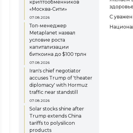
криптообменников
здоровье
«Москва-Сити»
С уважен
07.08.2026
Топ-менеджер
Национал
Metaplanet назвал
условие роста
капитализации
биткоина до $100 трлн
07.08.2026
Iran's chief negotiator
accuses Trump of 'theater
diplomacy' with Hormuz
traffic near standstill
07.08.2026
Solar stocks shine after
Trump extends China
tariffs to polysilicon
products