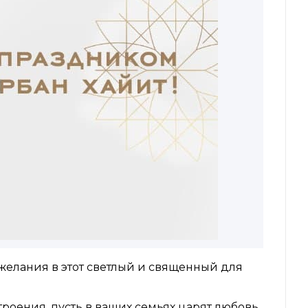
елания в этот светлый и священный для
оения, пусть в ваших семьях царят любовь,