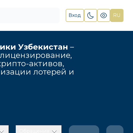
Вход
RU
лики Узбекистан
–
 лицензирование,
рипто-активов,
низации лотерей и
Обращения