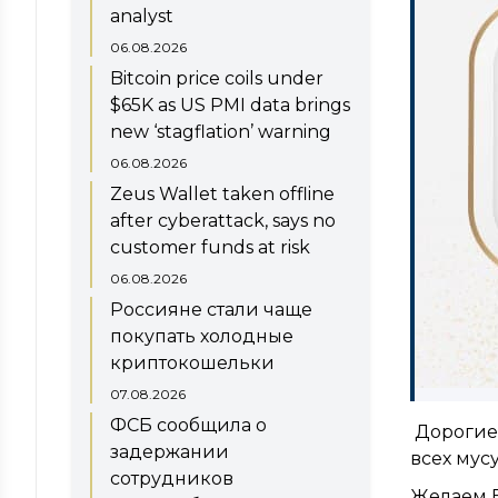
analyst
06.08.2026
Bitcoin price coils under
$65K as US PMI data brings
new ‘stagflation’ warning
06.08.2026
Zeus Wallet taken offline
after cyberattack, says no
customer funds at risk
06.08.2026
Россияне стали чаще
покупать холодные
криптокошельки
07.08.2026
ФСБ сообщила о
Дорогие 
задержании
всех мус
сотрудников
Желаем В