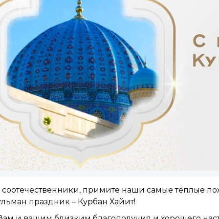
соотечественники, примите наши самые тёплые пож
ульман праздник – Курбан Хайит!
ам и вашим близким благополучия и хорошего настр