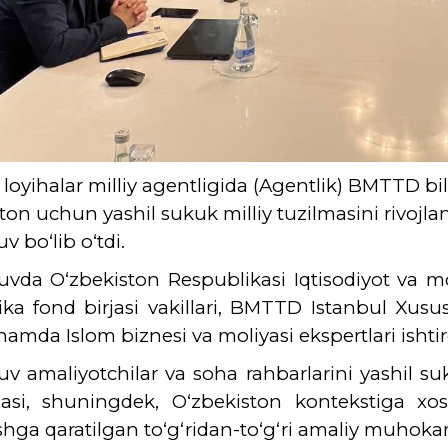
li loyihalar milliy agentligida (Agentlik) BMTTD b
ton uchun yashil sukuk milliy tuzilmasini rivojla
v bo‘lib o‘tdi.
vda O‘zbekiston Respublikasi Iqtisodiyot va mol
ka fond birjasi vakillari, BMTTD Istanbul Xususi
hamda Islom biznesi va moliyasi ekspertlari ishtiro
v amaliyotchilar va soha rahbarlarini yashil suk
masi, shuningdek, O‘zbekiston kontekstiga x
hga qaratilgan to‘g‘ridan-to‘g‘ri amaliy muhokam