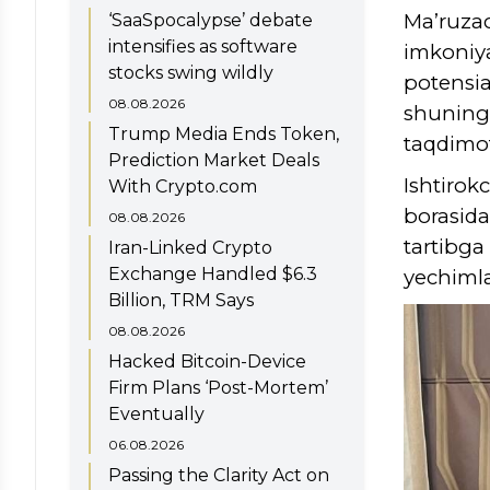
Ma’ruzac
‘SaaSpocalypse’ debate
intensifies as software
imkoniya
stocks swing wildly
potensia
08.08.2026
shuning
Trump Media Ends Token,
taqdimotl
Prediction Market Deals
Ishtirok
With Crypto.com
borasida
08.08.2026
tartibg
Iran-Linked Crypto
Exchange Handled $6.3
yechimla
Billion, TRM Says
08.08.2026
Hacked Bitcoin-Device
Firm Plans ‘Post-Mortem’
Eventually
06.08.2026
Passing the Clarity Act on