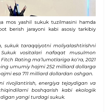
rga mos yashil sukuk tuzilmasini hamda
bot berish jarayoni kabi asosiy tarkibiy
, sukuk taraqqiyotni moliyalashtirishni
di. Sukuk vositalari nafaqat musulmon
itch Rating ma’lumotlariga ko‘ra, 2021
ing umumiy hajmi 252 milliard dollarga
mi esa 711 milliard dollardan oshgan.
 rivojlantirish, energiya tejaydigan va
chiqindilarni boshqarish kabi ekologik
adigan yangi turdagi sukuk.