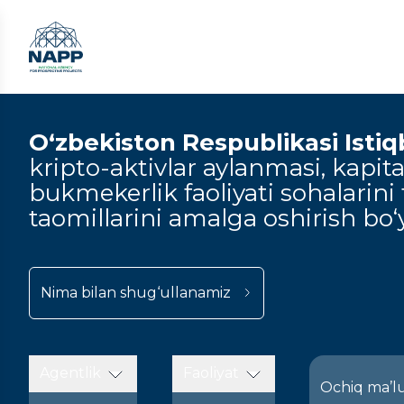
O‘zbekiston Respublikasi Istiqbo
kripto-aktivlar aylanmasi, kapital
bukmekerlik faoliyati sohalarini t
taomillarini amalga oshirish bo‘y
Nima bilan shug‘ullanamiz
Agentlik
Faoliyat
Ochiq ma’l