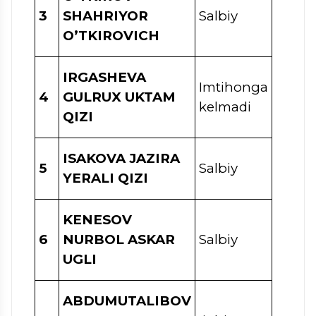
3
SHAHRIYOR
Salbiy
O’TKIROVICH
IRGASHEVA
Imtihonga
4
GULRUX UKTAM
kelmadi
QIZI
ISAKOVA JAZIRA
5
Salbiy
YERALI QIZI
KENESOV
6
NURBOL ASKAR
Salbiy
UGLI
ABDUMUTALIBOV