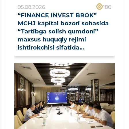
05.08.2026
180
“FINANCE INVEST BROK”
MCHJ kapital bozori sohasida
“Tartibga solish qumdoni”
maxsus huquqiy rejimi
ishtirokchisi sifatida
ro‘yxatdan o‘tkazildi