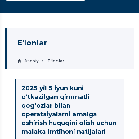
E'lonlar
Asosiy
E'lonlar
2025 yil 5 iyun kuni
o‘tkazilgan qimmatli
qog‘ozlar bilan
operatsiyalarni amalga
oshirish huquqini olish uchun
malaka imtihoni natijalari