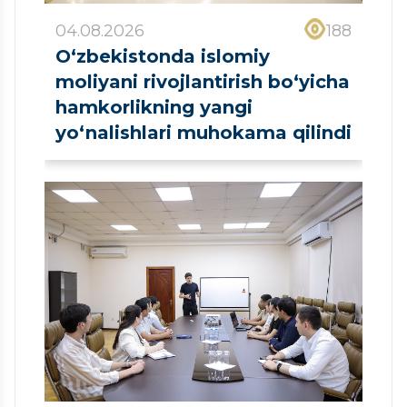
04.08.2026
188
O‘zbekistonda islomiy
moliyani rivojlantirish bo‘yicha
hamkorlikning yangi
yo‘nalishlari muhokama qilindi