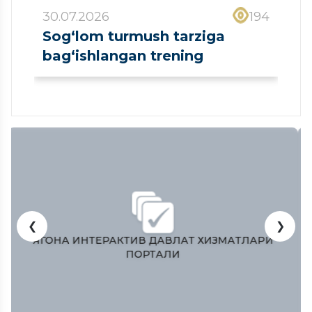
30.07.2026
194
Sog‘lom turmush tarziga
bag‘ishlangan trening
❮
❯
РИ
O’ZBEKISTON RESPUBLIKASI OLIY MAJLISI
QONUNCHILIK PALATASI