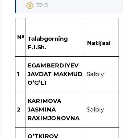
3743
№
Talabgorning
Natijasi
F.I.Sh.
EGAMBERDIYEV
1
JAVDAT MAXMUD
Salbiy
O’G’LI
KARIMOVA
2
JASMINA
Salbiy
RAXIMJONOVNA
O’TKIROV