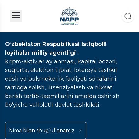
O‘zbekiston Respublikasi Istiqbolli
loyihalar milliy agentligi
-
kripto-aktivlar aylanmasi, kapital bozori,
sug‘urta, elektron tijorat, lotereya tashkil
etish va bukmekerlik faoliyati sohalarini
tartibga solish, litsenziyalash va ruxsat
berish tartib-taomillarini amalga oshirish
bo‘yicha vakolatli davlat tashkiloti.
Nima bilan shug‘ullanamiz