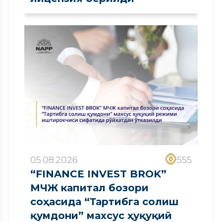
05.08.2026
555
“FINANCE INVEST BROK”
МЧЖ капитал бозори
соҳасида “Тартибга солиш
қумдони” махсус ҳуқуқий