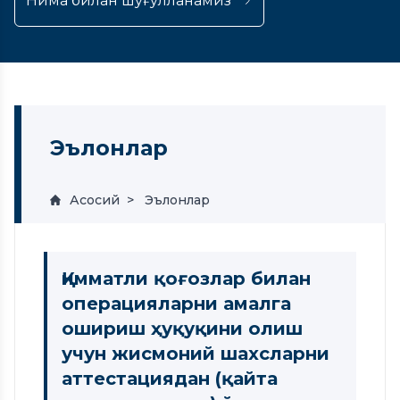
Нима билан шуғулланамиз
Эълонлар
Асосий
Эълонлар
Қимматли қоғозлар билан
операцияларни амалга
ошириш ҳуқуқини олиш
учун жисмоний шахсларни
аттестациядан (қайта