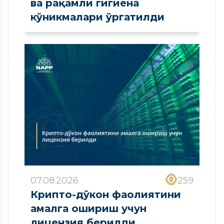
ва рақамли гигиена
кўникмалари ўргатилди
07.08.2026
259
Крипто-дўкон фаолиятини
амалга ошириш учун
лицензия берилди