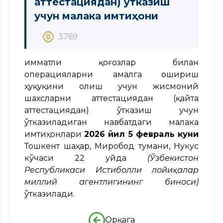
аттестациядан) ўтказиш
учун малака имтиҳони
3769
Қимматли қоғозлар билан
операцияларни амалга ошириш
ҳуқуқини олиш учун жисмоний
шахсларни аттестациядан (қайта
аттестациядан) ўтказиш учун
ўтказиладиган навбатдаги малака
имтиҳонлари
2026
йил
5
февраль
куни
Тошкент шаҳар, Миробод тумани, Нукус
кўчаси 22 уйда
(
Ўзбекистон
Республикаси
Истиқболли
лойиҳалар
миллий
агентлигининг
биноси
)
ўтказилади.
Орқага