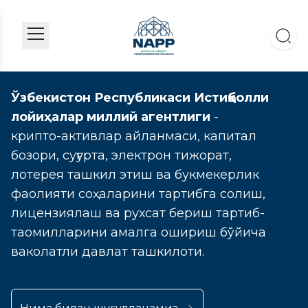
Ўзбекистон Республикаси Истиқболли
лойиҳалар миллий агентлиги
-
крипто-активлар айланмаси, капитал
бозори, суғурта, электрон тижорат,
лотерея ташкил этиш ва букмекерлик
фаолияти соҳаларини тартибга солиш,
лицензиялаш ва рухсат бериш тартиб-
таомилларини амалга ошириш бўйича
ваколатли давлат ташкилоти.