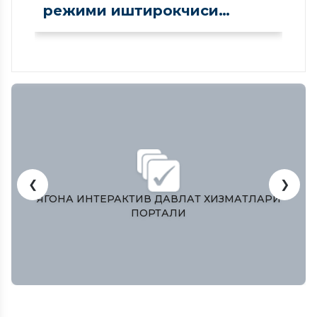
режими иштирокчиси
сифатида рўйхатдан
ўтказилди
❮
❯
АТЛАРИ
ЎЗБЕКИСТОН РЕСПУБЛИКAСИ ОЛИЙ МA
ҚОНУНЧИЛИК ПAЛAТAСИ