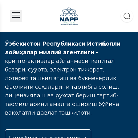
Ўзбекистон Республикаси Истиқболли
лойиҳалар миллий агентлиги
-
крипто-активлар айланмаси, капитал
бозори, суғурта, электрон тижорат,
лотерея ташкил этиш ва букмекерлик
фаолияти соҳаларини тартибга солиш,
лицензиялаш ва рухсат бериш тартиб-
таомилларини амалга ошириш бўйича
ваколатли давлат ташкилоти.