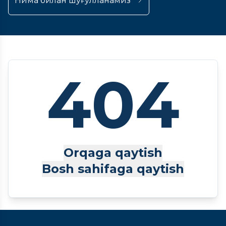
Нима билан шуғулланамиз
404
Orqaga qaytish
Bosh sahifaga qaytish