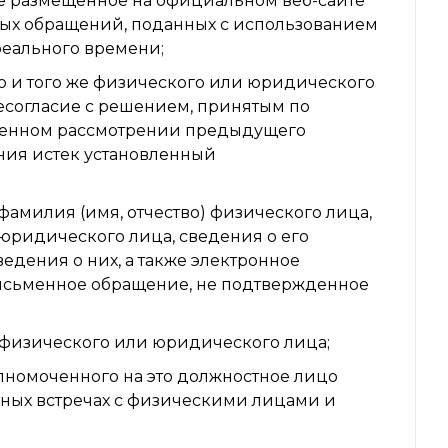
е размещенное на официальном веб-сайте
тных обращений, поданных с использованием
еального времени;
о и того же физического или юридического
есогласие с решением, принятым по
менном рассмотрении предыдущего
ния истек установленный
фамилия (имя, отчество) физического лица,
юридического лица, сведения о его
едения о них, а также электронное
исьменное обращение, не подтвержденное
 физического или юридического лица;
лномоченного на это должностное лицо
ных встречах с физическими лицами и