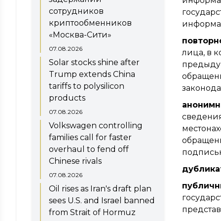
информац
сотрудников
государс
криптообменников
информа
«Москва-Сити»
повторн
07.08.2026
лица, в 
Solar stocks shine after
предыдущ
Trump extends China
обращени
tariffs to polysilicon
законода
products
анонимн
07.08.2026
сведения
Volkswagen controlling
местонах
families call for faster
обращени
overhaul to fend off
подпись
Chinese rivals
дублика
07.08.2026
публичн
Oil rises as Iran's draft plan
государс
sees U.S. and Israel banned
представ
from Strait of Hormuz