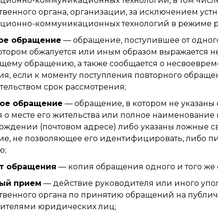
ионно-коммуникационных технологий, в том числ
твенного органа, организации, за исключением ус
ционно-коммуникационных технологий в режиме р
ое обращение
— обращение, поступившее от одног
котором обжалуется или иным образом выражается н
ему обращению, а также сообщается о несвоевре
я, если к моменту поступления повторного обраще
тельством срок рассмотрения;
ое обращение
— обращение, в котором не указаны 
 о месте его жительства или полное наименование 
ождении (почтовом адресе) либо указаны ложные св
е, не позволяющее его идентифицировать, либо п
ю;
т обращения
— копия обращения одного и того же
ый прием
— действие руководителя или иного упо
твенного органа по принятию обращений на публич
ителями юридических лиц;