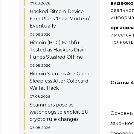
видеоко
07.08.2026
реальног
Hacked Bitcoin-Device
информа
Firm Plans ‘Post-Mortem’
Eventually
организ
06.08.2026
имеется 
полность
Bitcoin (BTC) Faithful
Tested as Hackers Drain
Funds Stashed Offline
06.08.2026
Bitcoin Sleuths Are Going
Sleepless After Coldcard
Статья 
Wallet Hack
07.08.2026
Scammers pose as
watchdogs to exploit EU
Основны
crypto rule changes
законнос
06.08.2026
своеврем