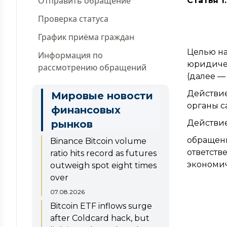
Отправить обращение
Статья 
Проверка статуса
График приёма граждан
Целью на
Информация по
юридичес
рассмотрению обращений
(далее —
Действие
Мировые новости
органы с
финансовых
рынков
Действие
обращени
Binance Bitcoin volume
ответств
ratio hits record as futures
экономи
outweigh spot eight times
over
07.08.2026
Bitcoin ETF inflows surge
after Coldcard hack, but