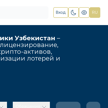
Вход
RU
лики Узбекистан
–
 лицензирование,
рипто-активов,
низации лотерей и
Обращения