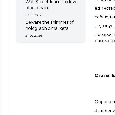
Wall Street learns to love
blockchain
единство
03.08.2026
соблюден
Beware the shimmer of
недопуст
holographic markets
прозрачн
27.07.2026
рассмот
Статья 
Обращени
Заявлени