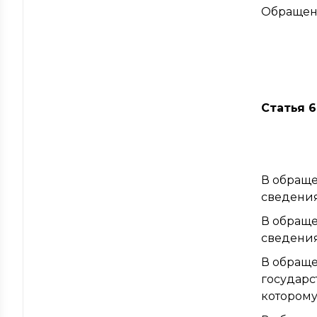
Обращени
Статья 
В обраще
сведения
В обраще
сведения
В обраще
государс
которому