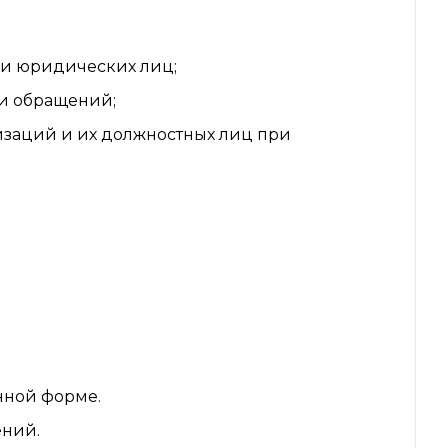
 и юридических лиц;
и обращений;
изаций и их должностных лиц при
нной форме.
ений.