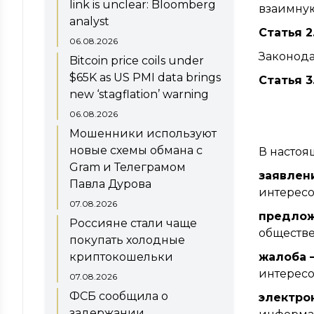
link is unclear: Bloomberg
взаимную
analyst
Статья 
06.08.2026
Законода
Bitcoin price coils under
$65K as US PMI data brings
Статья 
new ‘stagflation’ warning
06.08.2026
Мошенники используют
новые схемы обмана с
В настоя
Gram и Телеграмом
заявлен
Павла Дурова
интересо
07.08.2026
предло
Россияне стали чаще
обществе
покупать холодные
криптокошельки
жалоба 
интересо
07.08.2026
ФСБ сообщила о
электро
задержании