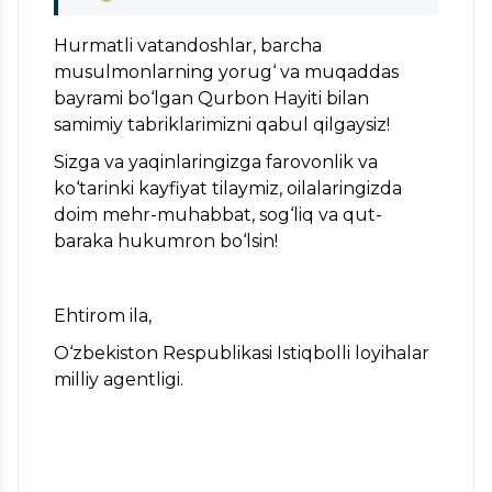
Hurmatli vatandoshlar, barcha
musulmonlarning yorug‘ va muqaddas
bayrami bo‘lgan Qurbon Hayiti bilan
samimiy tabriklarimizni qabul qilgaysiz!
Sizga va yaqinlaringizga farovonlik va
ko‘tarinki kayfiyat tilaymiz, oilalaringizda
doim mehr-muhabbat, sog‘liq va qut-
baraka hukumron bo‘lsin!
Ehtirom ila,
O‘zbekiston Respublikasi Istiqbolli loyihalar
milliy agentligi.