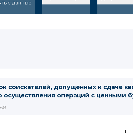
ытые данные
ок cоискателей, допущенных к сдаче к
о осуществления операций с ценными б
88