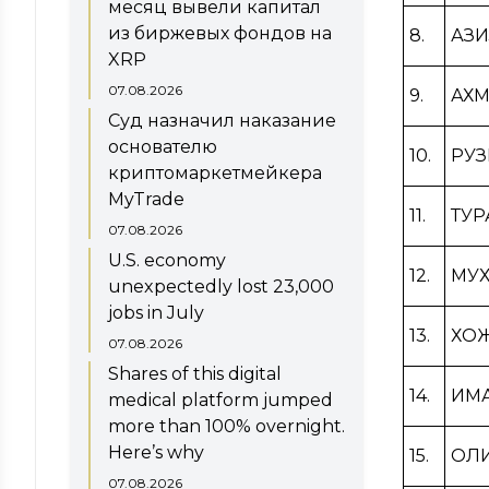
месяц вывели капитал
из биржевых фондов на
8.
АЗИ
XRP
07.08.2026
9.
АХМ
Суд назначил наказание
основателю
10.
РУЗ
криптомаркетмейкера
MyTrade
11.
ТУР
07.08.2026
U.S. economy
12.
МУХ
unexpectedly lost 23,000
jobs in July
13.
ХО
07.08.2026
Shares of this digital
14.
ИМ
medical platform jumped
more than 100% overnight.
Here’s why
15.
ОЛИ
07.08.2026