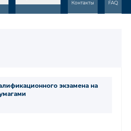
Контакты
FAQ
валификационного экзамена на
умагами