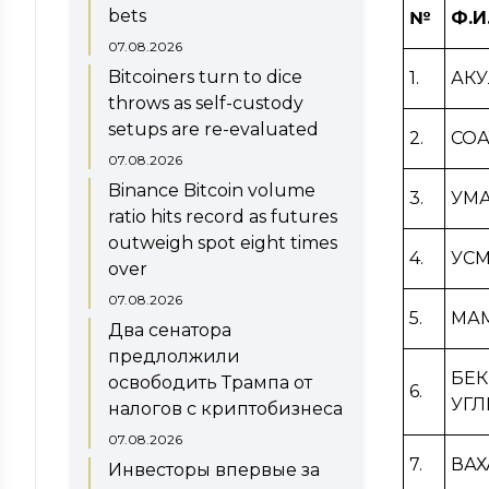
bets
№
Ф.И
07.08.2026
Bitcoiners turn to dice
1.
АКУ
throws as self-custody
setups are re-evaluated
2.
СО
07.08.2026
Binance Bitcoin volume
3.
УМА
ratio hits record as futures
outweigh spot eight times
4.
УС
over
07.08.2026
5.
МАМ
Два сенатора
предлолжили
БЕ
освободить Трампа от
6.
УГЛ
налогов с криптобизнеса
07.08.2026
7.
ВА
Инвесторы впервые за