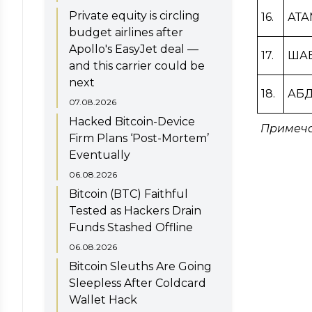
Private equity is circling
16.
АТА
budget airlines after
Apollo's EasyJet deal —
17.
ШАВ
and this carrier could be
next
18.
АБ
07.08.2026
Hacked Bitcoin-Device
Примеча
Firm Plans ‘Post-Mortem’
Eventually
06.08.2026
Bitcoin (BTC) Faithful
Tested as Hackers Drain
Funds Stashed Offline
06.08.2026
Bitcoin Sleuths Are Going
Sleepless After Coldcard
Wallet Hack