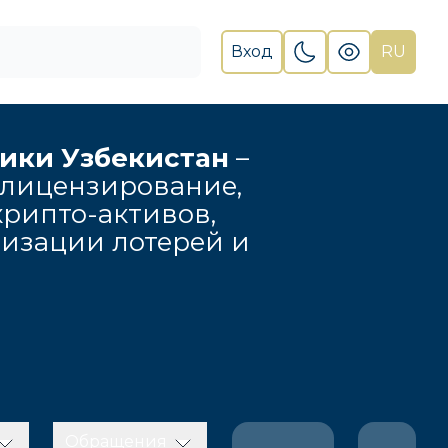
Вход
RU
лики Узбекистан
–
 лицензирование,
рипто-активов,
низации лотерей и
Обращения