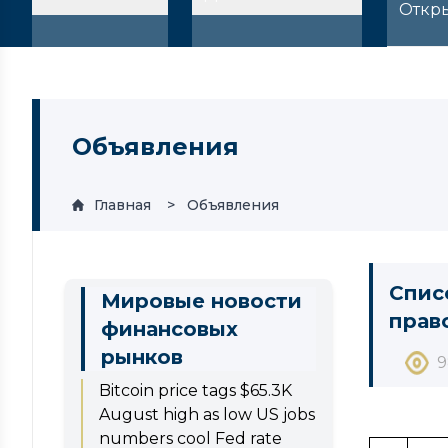
Откр
Объявления
Главная
Объявления
Спис
Мировые новости
прав
финансовых
рынков
9
Bitcoin price tags $65.3K
August high as low US jobs
numbers cool Fed rate