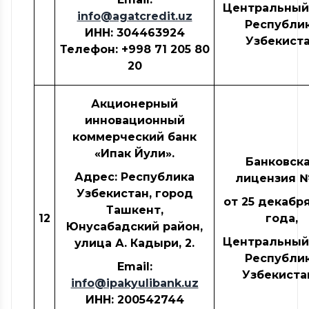
Центральный
info@agatcredit.uz
Республи
ИНН
: 304463924
Узбекист
Телефон: +998 71 205 80
20
Акционерный
инновационный
коммерческий банк
«Ипак Йули».
Банковск
Адрес: Республика
лицензия №
Узбекистан, город
от 25 декабря
Ташкент,
12
года,
Юнусабадский район,
Центральный
улица А. Кадыри, 2.
Республи
Email:
Узбекиста
info@ipakyulibank.uz
ИНН
: 200542744