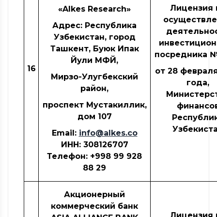
Лицензия 
«Alkes Research»
осуществле
Адрес: Республика
деятельно
Узбекистан, город
инвестицион
Ташкент, Буюк Ипак
посредника 
Йули МФЙ,
16
от 28 февраля
Мирзо-Улугбекский
года,
район,
Министерс
проспект Мустакиллик,
финансо
дом 107
Республи
Узбекист
Email:
info@alkes.co
ИНН
: 308126707
Телефон: +998 99 928
88 29
Акционерный
коммерческий банк
Лицензия 