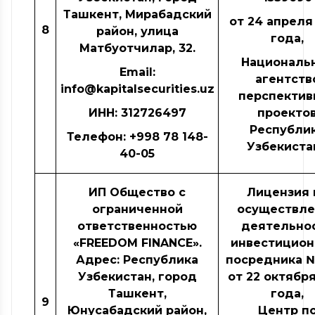
Ташкент, Мирабадский
от 24 апреля
8
район, улица
года,
Матбуотчилар, 32.
Националь
Email:
агентств
info@kapitalsecurities.uz
перспектив
ИНН
: 312726497
проекто
Республи
Телефон: +998 78 148-
Узбекиста
40-05
ИП Общество с
Лицензия 
ограниченной
осуществле
ответственностью
деятельно
«FREEDOM FINANCE».
инвестицион
Адрес: Республика
посредника №
Узбекистан, город
от 22 октября
Ташкент,
года,
9
Юнусабадский район,
Центр п