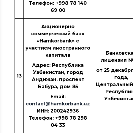
Телефон: +998 78
14
0
69
0
0
Акционерно
коммерческий банк
«
Hamkorbank
» с
участием иностранного
Банковск
капитала
лицензия №
Адрес: Республика
от 25 декабря
Узбекистан, город
1
3
года,
Андижан, проспект
Центральный
Бабура, дом 85
Республи
Email:
Узбекиста
contact@hamkorbank.uz
ИНН
: 200242936
Телефон: +998 7
8
298
04
33