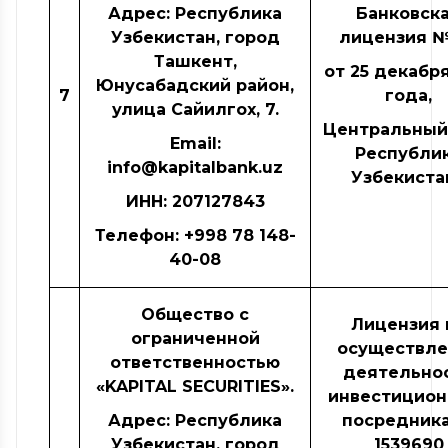
Адрес: Республика
Банковск
Узбекистан, город
лицензия №
Ташкент,
от 25 декабря
Юнусабадский район,
7
года,
улица Сайилгох, 7.
Центральный
Email:
Республи
info@kapitalbank.uz
Узбекиста
ИНН
: 207127843
Телефон: +998 78 148-
40-08
Общество с
Лицензия 
ограниченной
осуществле
ответственностью
деятельно
«KAPITAL SECURITIES».
инвестицион
Адрес: Республика
посредник
Узбекистан, город
1539690