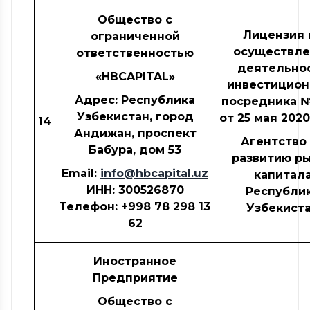
Общество с
Лицензия 
ограниченной
осуществле
ответственностью
деятельно
«
HBCAPITAL
»
инвестицион
Адрес: Республика
посредника 
Узбекистан, город
от 25 мая 2020
14
Андижан, проспект
Агентство
Бабура, дом 53
развитию р
Email:
info@hbcapital.uz
капитал
ИНН
: 300526870
Республи
Телефон: +998
78 298 13
Узбекист
6
2
Иностранное
Предприятие
Общество с