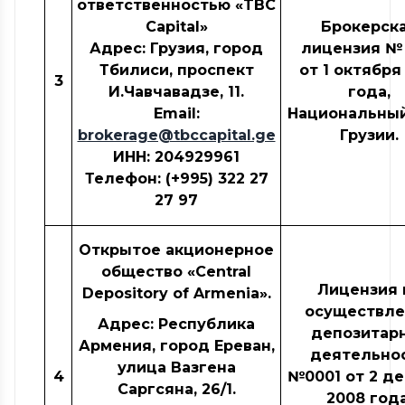
ответственностью «TBC
Capital»
Брокерск
Адрес: Грузия, город
лицензия №
Тбилиси, проспект
от 1 октября
3
И.Чавчавадзе, 11.
года,
Email:
Национальный
brokerage@tbccapital.ge
Грузии.
ИНН: 204929961
Телефон: (+995) 322 27
27 97
Открытое акционерное
общество «Central
Лицензия 
Depository of Armenia».
осуществле
Адрес: Республика
депозитар
Армения, город Ереван,
деятельно
улица Вазгена
4
№0001 от 2 д
Саргсяна, 26/1.
2008 года