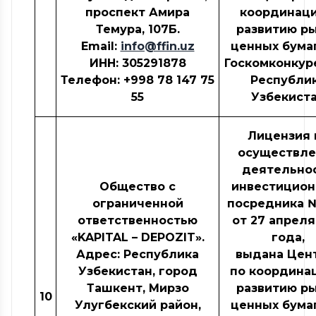
проспект Амира
координаци
Темура, 107Б.
развитию р
Email:
info@ffin.uz
ценных бума
ИНН
: 305291878
Госкомконкур
Телефон: +998 78 147 75
Республи
55
Узбекист
Лицензия 
осуществле
деятельно
Общество с
инвестицион
ограниченной
посредника 
ответственностью
от 27 апреля
«KAPITAL – DEPOZIT».
года,
Адрес: Республика
выдана Цен
Узбекистан, город
по координа
Ташкент, Мирзо
развитию р
10
Улугбекский район,
ценных бума