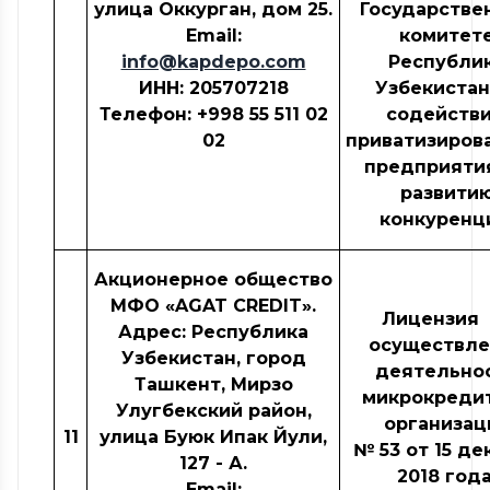
улица Оккурган, дом 25.
Государстве
Email:
комитет
info@kapdepo.com
Республи
ИНН
: 205707218
Узбекистан
Телефон: +998 55
511
02
содейств
02
приватизиров
предприяти
развити
конкуренц
Акционерное общество
МФО «AGAT CREDIT».
Лицензия 
Адрес: Республика
осуществле
Узбекистан, город
деятельно
Ташкент, Мирзо
микрокреди
Улугбекский район,
организац
11
улица Буюк Ипак Йули,
№ 53
от 15 де
127 - А.
2018 года
Email: