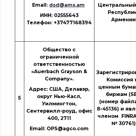
Email:
dsd@amx.am
Центральный
Республи
ИНН: 02555643
Армении
Телефон: +37477168394
Общество с
ограниченной
ответственностью
«Auerbach Grayson &
Зарегистриро
Company».
Комиссия 
ценным бума
Адрес: США, Делавэр,
биржам (S
округ Нью-Касл,
5
(номер файл
Уилмингтон,
8-45136) и яв
Сентервилл-роуд, офис
членом FINRA
400, 2711
№ 30761)
Email: OPS@agco.com