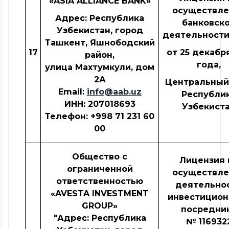
«
ASIA
ALLIANCE
BANK
»
осуществле
Адрес: Республика
банковск
Узбекистан, город
деятельности
Ташкент, Яшнободский
17
от 25 декабр
район,
года,
улица Махтумкули, дом
2А
Центральный
Email
:
info@aab.uz
Республи
ИНН: 207018693
Узбекист
Телефон: +998
71
231 60
00
Общество с
Лицензия 
ограниченной
осуществле
ответственностью
деятельно
«
AVESTA INVESTMENT
инвестицион
GROUP
»
посредни
"Адрес: Республика
№
116932