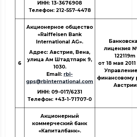
ИНН: 13-3676908
Телефон: 212-557-4478
Акционерное общество
«Raiffeisen Bank
Банковск
International AG».
лицензия №
Адрес: Австрия, Вена,
122119m
улица Ам Штадтпарк 9,
6
от 18 мая 2011
1030.
Управление
Email:
rbi-
финансовому 
gps@rbinternational.com
Австрии
ИНН: 09-017/6231
Телефон: +43-1-71707-0
Акционерный
коммерческий банк
«Капиталбанк».