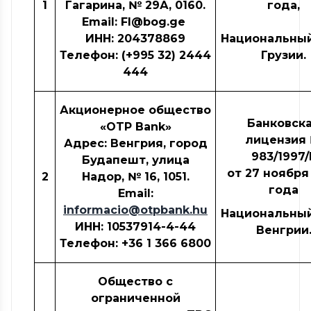
1
Гагарина, № 29А, 0160.
года,
Email: FI@bog.ge
ИНН: 204378869
Национальный
Телефон: (+995 32) 2444
Грузии.
444
Акционерное общество
Банковск
«OTP Bank»
лицензия
Адрес: Венгрия, город
983/1997/
Будапешт, улица
от 27 ноября
2
Надор, № 16, 1051.
года
Email:
informacio@otpbank.hu
Национальный
ИНН: 10537914-4-44
Венгрии
Телефон: +36 1 366 6800
Общество с
ограниченной