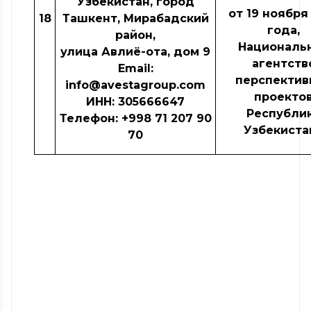
Узбекистан, город
от 19 ноября
18
Ташкент, Мирабадский
года,
район,
Националь
улица Авлиё-ота, дом 9
агентств
Email
:
перспектив
info
@
avestagroup
.
com
проекто
ИНН: 305666647
Республи
Телефон: +998
71 207 90
Узбекиста
70