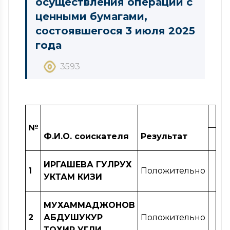
осуществления операций с
ценными бумагами,
состоявшегося 3 июля 2025
года
3593
№
Ф.И.О. соискателя
Результат
ИРГАШЕВА
Г
УЛРУХ
1
Положительно
У
КТАМ
К
ИЗИ
МУХАММАДЖОНОВ
2
АБДУШУКУР
Положительно
ТОХИР УГЛИ