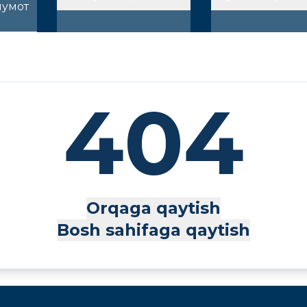
лумот
404
Orqaga qaytish
Bosh sahifaga qaytish