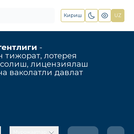
Кириш
UZ
гентлиги
-
н тижорат, лотерея
 солиш, лицензиялаш
а ваколатли давлат
Мурожаатлар