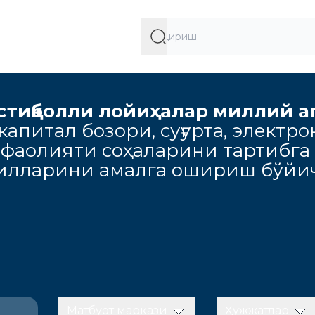
стиқболли лойиҳалар миллий а
апитал бозори, суғурта, электро
 фаолияти соҳаларини тартибга
милларини амалга ошириш бўйич
Матбуот маркази
Ҳужжатлар