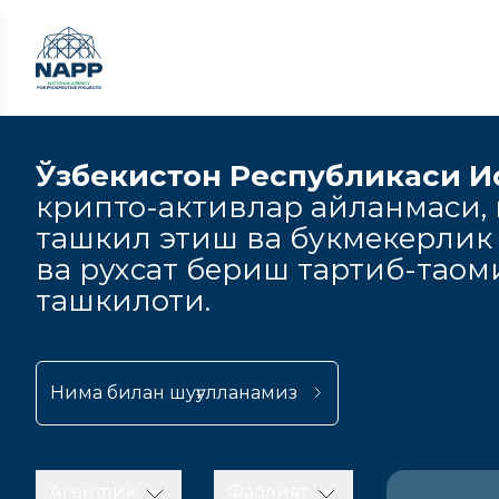
Ўзбекистон Республикаси И
крипто-активлар айланмаси, к
ташкил этиш ва букмекерлик
ва рухсат бериш тартиб-тао
ташкилоти.
Нима билан шуғулланамиз
Агентлик
Фаолият