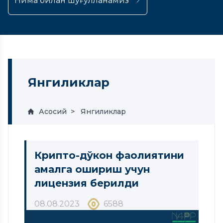
Нима билан шуғулланамиз
Янгиликлар
Асосий
Янгиликлар
Крипто-дўкон фаолиятини
амалга ошириш учун
лицензия берилди
08.08.2023
6588