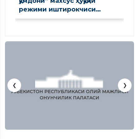
қумдони” махсус ҳуқуқий
режими иштирокчиси
сифатида рўйхатдан
ўтказилди
❮
❯
ЎЗБЕКИСТОН РЕСПУБЛИКAСИ ОЛИЙ МAЖЛИСИ
ҚОНУНЧИЛИК ПAЛAТAСИ