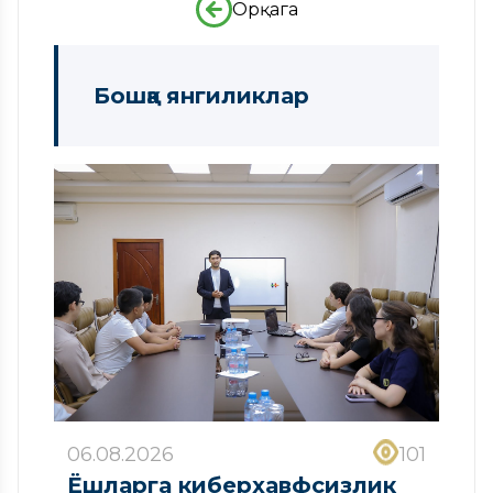
Орқага
Бошқа янгиликлар
06.08.2026
101
Ёшларга киберхавфсизлик