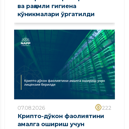
ва рақамли гигиена
кўникмалари ўргатилди
07.08.2026
222
Крипто-дўкон фаолиятини
амалга ошириш учун