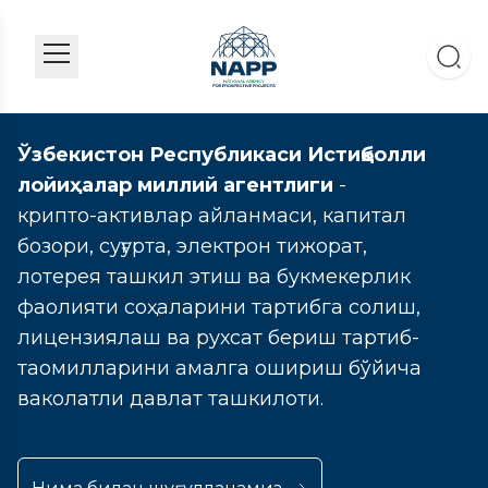
Ўзбекистон Республикаси Истиқболли
лойиҳалар миллий агентлиги
-
крипто-активлар айланмаси, капитал
бозори, суғурта, электрон тижорат,
лотерея ташкил этиш ва букмекерлик
фаолияти соҳаларини тартибга солиш,
лицензиялаш ва рухсат бериш тартиб-
таомилларини амалга ошириш бўйича
ваколатли давлат ташкилоти.