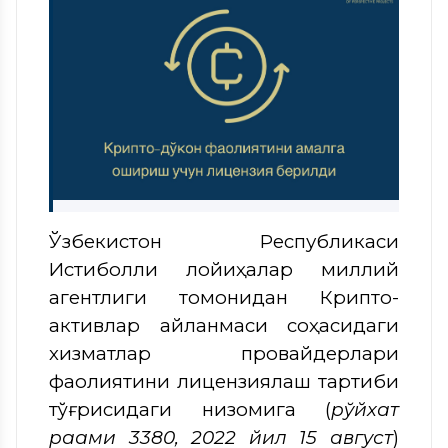
Ўзбекистон Республикаси
Истиқболли лойиҳалар миллий
агентлиги томонидан Крипто-
активлар айланмаси соҳасидаги
хизматлар провайдерлари
фаолиятини лицензиялаш тартиби
тўғрисидаги низомига (
рўйхат
рақами 3380, 2022 йил 15 август
)