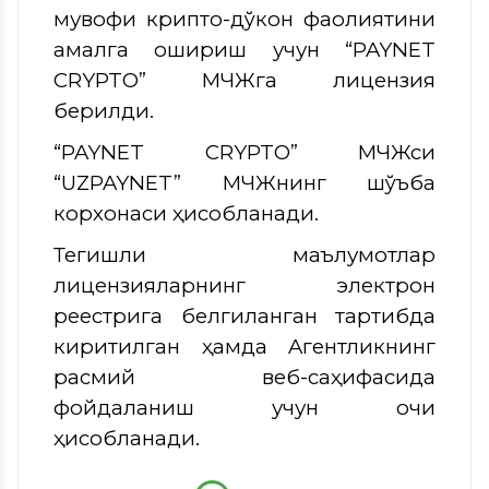
мувофиқ крипто-дўкон фаолиятини
амалга ошириш учун “PAYNET
CRYPTO” МЧЖга лицензия
берилди.
“PAYNET CRYPTO” МЧЖси
“UZPAYNET” МЧЖнинг шўъба
корхонаси ҳисобланади.
Тегишли маълумотлар
лицензияларнинг электрон
реестрига белгиланган тартибда
киритилган ҳамда Aгентликнинг
расмий веб-саҳифасида
фойдаланиш учун очиқ
ҳисобланади.