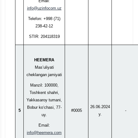
Email:
info@uzinfocom.uz
Telefon: +998 (71)
238-42-12
STIR: 204118319
HEEMERA
Mas’uliyati
cheklangan jamiyati
Manzil: 100000,
Toshkent shahri,
Yakkasaroy tumani,
26.06.2024
Bobur ko‘chasi, 77-
5
#0005
-
y.
uy.
Email:
info@heemera.com