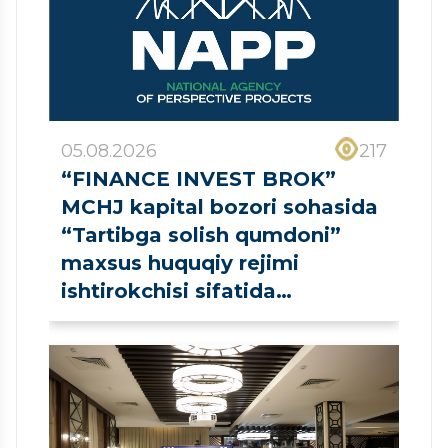
05.08.2026
217
“FINANCE INVEST BROK”
MCHJ kapital bozori sohasida
“Tartibga solish qumdoni”
maxsus huquqiy rejimi
ishtirokchisi sifatida
ro‘yxatdan o‘tkazildi