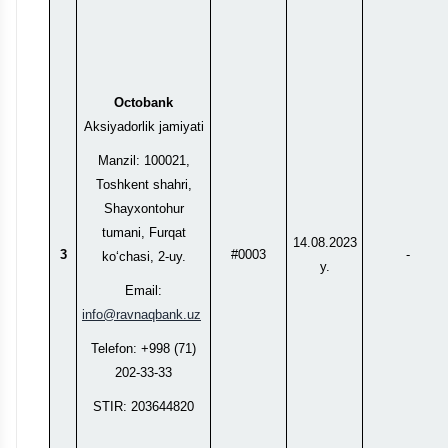
Octobank
Aksiyadorlik jamiyati
Manzil: 100021,
Toshkent shahri,
Shayxontohur
tumani, Furqat
14.08.2023
3
#0003
-
ko‘chasi, 2-uy.
y.
Email:
info@ravnaqbank.uz
Telefon: +998 (71)
202-33-33
STIR: 203644820