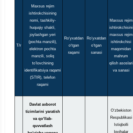
Maxsus rejim
ishtirokchisining
nomi, tashkiliy-
Maxsus rejim
huquqiy shakli,
ishtirokchisini
joylashgan yeri
maxsus rejim
Ro‘yxatdan
Ro‘yxatdan
(pochta manzili),
ishtirokchisi
T/r
o‘tgan
o‘tgan
elektron pochta
maqomidan
raqami
sanasi
manzili, soliq
mahrum
to‘lovchining
qilish asoslari
identifikatsiya raqami
va sanasi
(STIR), telefon
raqami
Davlat axborot
O‘zbekiston
tizimlarini yaratish
Respublikasi
va qo‘llab-
Istiqbolli
quvvatlash
loyihalar
bo‘yicha yagona