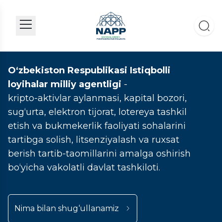
O‘zbekiston Respublikasi Istiqbolli
loyihalar milliy agentligi
-
kripto-aktivlar aylanmasi, kapital bozori,
sug‘urta, elektron tijorat, lotereya tashkil
etish va bukmekerlik faoliyati sohalarini
tartibga solish, litsenziyalash va ruxsat
berish tartib-taomillarini amalga oshirish
bo‘yicha vakolatli davlat tashkiloti.
Nima bilan shug‘ullanamiz