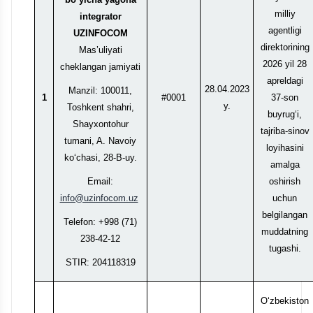
milliy
integrator
agentligi
UZINFOCOM
direktorining
Mas’uliyati
2026 yil 28
cheklangan jamiyati
apreldagi
28.04.2023
Manzil: 100011,
1
#0001
37-son
y.
Toshkent shahri,
buyrug‘i,
Shayxontohur
tajriba-sinov
tumani, A. Navoiy
loyihasini
ko‘chasi, 28-B-uy.
amalga
Email:
oshirish
info@uzinfocom.uz
uchun
belgilangan
Telefon: +998 (71)
muddatning
238-42-12
tugashi.
STIR: 204118319
O‘zbekiston