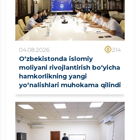
04.08.2026
214
O‘zbekistonda islomiy
moliyani rivojlantirish bo‘yicha
hamkorlikning yangi
yo‘nalishlari muhokama qilindi