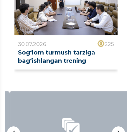
30.07.2026
225
Sog‘lom turmush tarziga
bag‘ishlangan trening