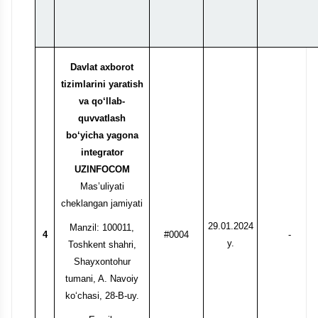
Davlat axborot
tizimlarini yaratish
va qo‘llab-
quvvatlash
bo‘yicha yagona
integrator
UZINFOCOM
Mas’uliyati
cheklangan jamiyati
29.01.2024
Manzil: 100011,
4
#0004
-
y.
Toshkent shahri,
Shayxontohur
tumani, A. Navoiy
ko‘chasi, 28-B-uy.