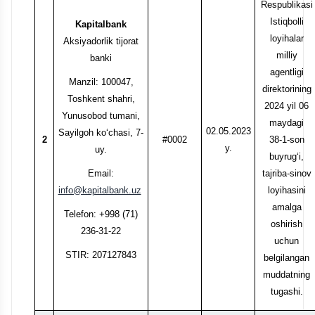
Respublikasi
Istiqbolli
Kapitalbank
loyihalar
Aksiyadorlik tijorat
milliy
banki
agentligi
Manzil: 100047,
direktorining
Toshkent shahri,
2024 yil 06
Yunusobod tumani,
maydagi
02.05.2023
Sayilgoh ko‘chasi, 7-
2
#0002
38-1-son
y.
uy.
buyrug‘i,
Email:
tajriba-sinov
info@kapitalbank.uz
loyihasini
amalga
Telefon: +998 (71)
oshirish
236-31-22
uchun
STIR: 207127843
belgilangan
muddatning
tugashi.